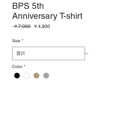
BPS 5th
Anniversary T-shirt
通
セ
 ￥7,000 
￥4,900
常
ー
価
ル
Size
*
格
価
格
Color
*
数量
*
カートに追加する