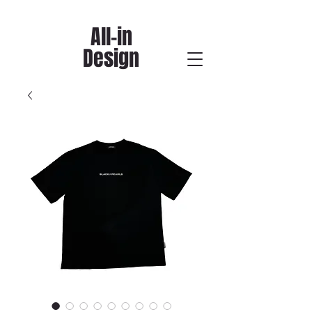
All-in
Design