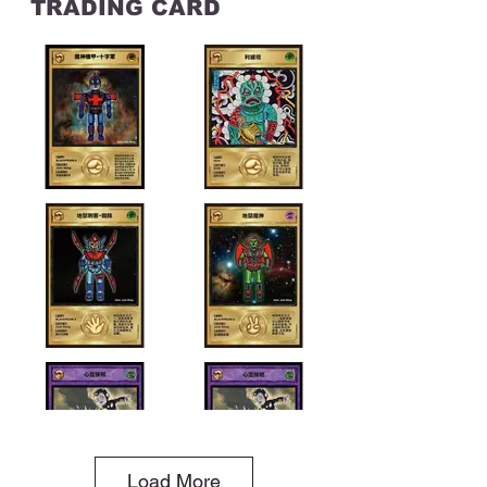
TRADING CARD
皮萌
50 X 40 cm
Load More