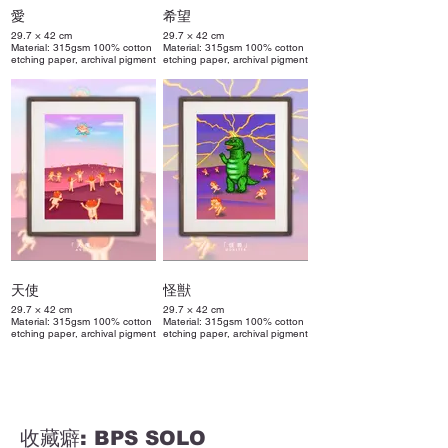
愛
希望
29.7 × 42 cm
29.7 × 42 cm
Material: 315gsm 100% cotton
Material: 315gsm 100% cotton
etching paper, archival pigment
etching paper, archival pigment
print
print
天使
怪獣
29.7 × 42 cm
29.7 × 42 cm
Material: 315gsm 100% cotton
Material: 315gsm 100% cotton
etching paper, archival pigment
etching paper, archival pigment
print
print
收藏癖: BPS SOLO