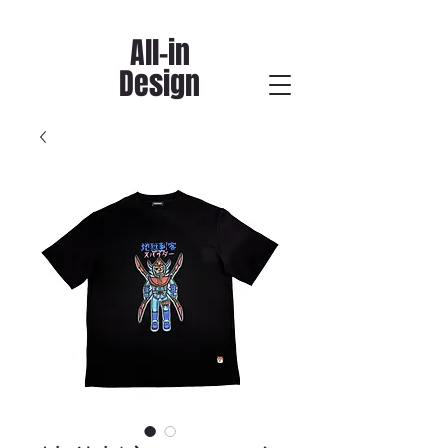
All-in
Design