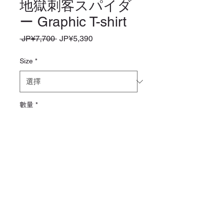
地獄刺客スパイダ
ー Graphic T-shirt
一
促
 JP¥7,700 
JP¥5,390
般
銷
價
價
Size
*
格
格
數量
*
新增至購物車
All-in