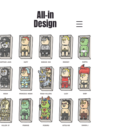
All-in
Design