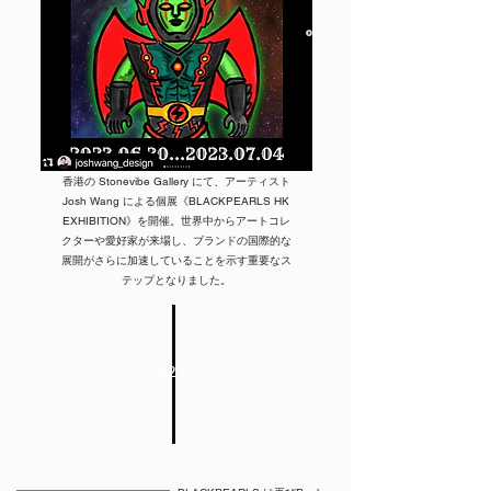
香港の Stonevibe Gallery にて、アーティスト
Josh Wang による個展《BLACKPEARLS HK
EXHIBITION》を開催。世界中からアートコレ
クターや愛好家が来場し、ブランドの国際的な
展開がさらに加速していることを示す重要なス
テップとなりました。
2023.7