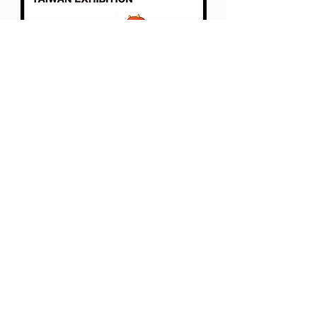
BLACKPEARLS は台湾の AKA Gallery にて、《BEYOND
| BPSxAKA TAIWAN EXHIBITION》を開催。この展示
は、ブランドにとって台湾市場への本格的な進出の礎とな
る重要な一歩となりました。
2024.5