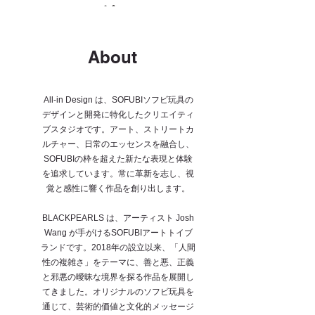
About
All-in Design は、SOFUBIソフビ玩具の
デザインと開発に特化したクリエイティ
ブスタジオです。アート、ストリートカ
ルチャー、日常のエッセンスを融合し、
SOFUBIの枠を超えた新たな表現と体験
を追求しています。常に革新を志し、視
覚と感性に響く作品を創り出します。
BLACKPEARLS は、アーティスト Josh
Wang が手がけるSOFUBIアートトイブ
ランドです。2018年の設立以来、「人間
性の複雑さ」をテーマに、善と悪、正義
と邪悪の曖昧な境界を探る作品を展開し
てきました。オリジナルのソフビ玩具を
通じて、芸術的価値と文化的メッセージ